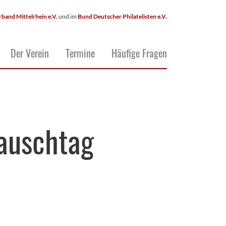
rband Mittelrhein e.V.
und im
Bund Deutscher Philatelisten e.V.
Der Verein
Termine
Häufige Fragen
auschtag